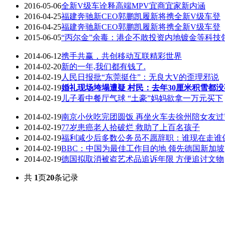
2016-05-06
全新V级车诠释高端MPV宜商宜家新内涵
2016-04-25
福建奔驰新CEO郭鹏凯履新将携全新V级车登
2016-04-25
福建奔驰新CEO郭鹏凯履新将携全新V级车登
2015-06-05
“丙尔金”余毒：港企不敢投资内地镀金等科技
2014-06-12
携手共赢，共创移动互联精彩世界
2014-02-20
新的一年,我们都有钱了.
2014-02-19
人民日报批“东莞挺住”：无良大V的歪理邪说
2014-02-19
婚礼现场垮塌遭疑 村民：去年30厘米积雪都没
2014-02-19
儿子看中餐厅气球 “土豪”妈妈欲拿一万元买下
2014-02-19
南京小伙吃完团圆饭 再坐火车去徐州陪女友过
2014-02-19
77岁患癌老人拾破烂 救助了上百名孩子
2014-02-19
福利减少后多数公务员不愿辞职：谁现在走谁
2014-02-19
BBC：中国为最佳工作目的地 领先德国新加坡
2014-02-19
德国拟取消被盗艺术品追诉年限 方便追讨文物
共
1
页
20
条记录