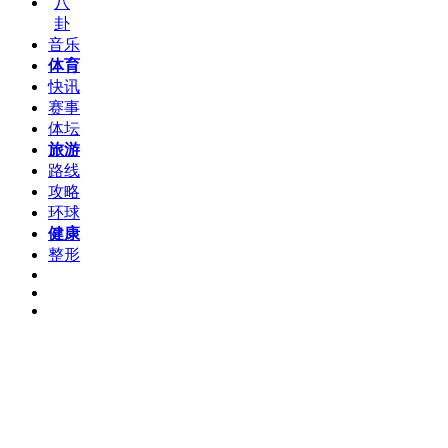
八
卦
音乐
体育
快讯
赛事
体坛
旅游
路线
攻略
环球
健康
整形